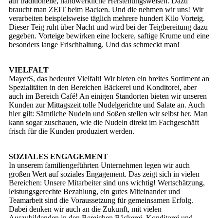
auf traditionelle, handwerkliche Herstellungsweisen. Dazu
braucht man ZEIT beim Backen. Und die nehmen wir uns! Wir
verarbeiten beispielsweise täglich mehrere hundert Kilo Vorteig.
Dieser Teig ruht über Nacht und wird bei der Teigbereitung dazu
gegeben. Vorteige bewirken eine lockere, saftige Krume und eine
besonders lange Frischhaltung. Und das schmeckt man!
VIELFALT
MayerS, das bedeutet Vielfalt! Wir bieten ein breites Sortiment an
Spezialitäten in den Bereichen Bäckerei und Konditorei, aber
auch im Bereich Café! An einigen Standorten bieten wir unseren
Kunden zur Mittagszeit tolle Nudelgerichte und Salate an. Auch
hier gilt: Sämtliche Nudeln und Soßen stellen wir selbst her. Man
kann sogar zuschauen, wie die Nudeln direkt im Fachgeschäft
frisch für die Kunden produziert werden.
SOZIALES ENGAGEMENT
In unserem familiengeführten Unternehmen legen wir auch
großen Wert auf soziales Engagement. Das zeigt sich in vielen
Bereichen: Unsere Mitarbeiter sind uns wichtig! Wertschätzung,
leistungsgerechte Bezahlung, ein gutes Miteinander und
Teamarbeit sind die Voraussetzung für gemeinsamen Erfolg.
Dabei denken wir auch an die Zukunft, mit vielen
Auszubildenden in den Bereichen Bäckerei, Konditorei und