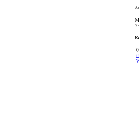
Ad
M
7
K
0
i
W