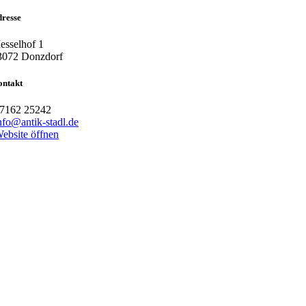
resse
esselhof 1
3072 Donzdorf
ontakt
7162 25242
nfo@antik-stadl.de
ebsite öffnen