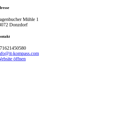
resse
agenbucher Mühle 1
3072 Donzdorf
ontakt
71621450580
nfo@it-kompass.com
ebsite öffnen