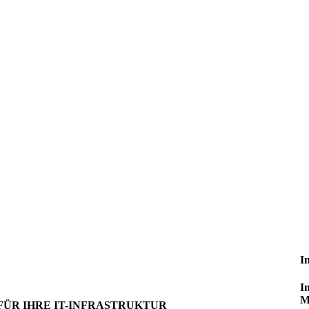
I
I
M
FÜR IHRE IT-INFRASTRUKTUR