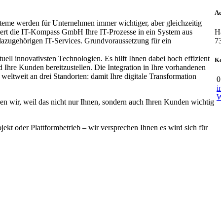
Ad
steme werden für Unternehmen immer wichtiger, aber gleichzeitig
giert die IT-Kompass GmbH Ihre IT-Prozesse in ein System aus
H
azugehörigen IT-Services. Grundvoraussetzung für ein
7
ll innovativsten Technologien. Es hilft Ihnen dabei hoch effizient
K
 Ihre Kunden bereitzustellen. Die Integration in Ihre vorhandenen
 weltweit an drei Standorten: damit Ihre digitale Transformation
0
i
W
n wir, weil das nicht nur Ihnen, sondern auch Ihren Kunden wichtig
jekt oder Plattformbetrieb – wir versprechen Ihnen es wird sich für